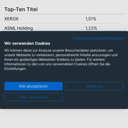
Top-Ten Titel
XEROX
1,51%
ASML Holding
1,23%
Arconic Inc
1,10%
Datenschutzbestimmungen
Wir verwenden Cookies
SCHNEIDER ELECIC
1,03%
Wir können diese zur Analyse unserer Besucherdaten platzieren, um
unsere Webseite zu verbessern, personalisierte Inhalte anzuzeigen und
Booz Allen
1,01%
Ihnen ein großartiges Webseiten-Erlebnis zu bieten. Für weitere
Informationen zu den von uns verwendeten Cookies öffnen Sie die
Citigroup
0,98%
Einstellungen.
Poste Italiane SpA
0,96%
Home Depot
0,93%
Alle akzeptieren
Ablehnen
Generali
0,93%
Nein, anpassen
Nestle
0,90%