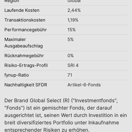
Region
Global
Laufende Kosten
2,44%
Transaktionskosten
1,19%
Performancegebühr
15%
Maximaler
5%
Ausgabeaufschlag
Rücknahmegebühr
0%
Risiko-Ertrags-Profil
SRI 4
fynup-Ratio
71
Nachhaltigkeit SFDR
Artikel-6-Fonds
Der Brand Global Select (R) ("Investmentfonds",
"Fonds") ist ein gemischter Fonds, der darauf
ausgerichtet ist, seinen Wert durch Investition in ein
breit diversifiziertes Portfolio unter Inkaufnahme
entsprechender Risiken zu erhöhen.