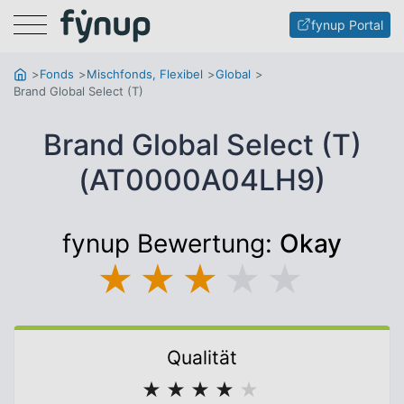
Menu
fynup Portal
Fonds
Mischfonds, Flexibel
Global
Brand Global Select (T)
Brand Global Select (T)
(AT0000A04LH9)
fynup Bewertung:
Okay
★
★
★
★
★
Qualität
★
★
★
★
★