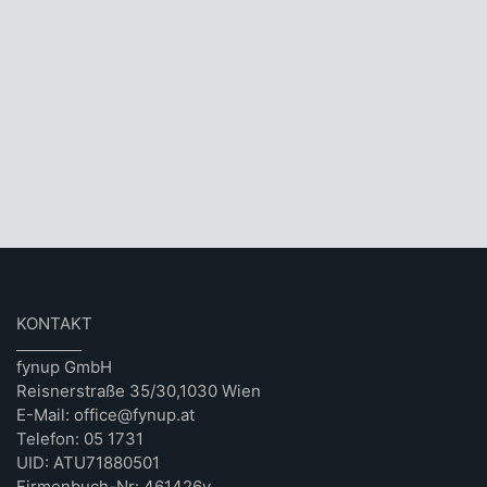
KONTAKT
fynup GmbH
Reisnerstraße 35/30,1030 Wien
E-Mail: office@fynup.at
Telefon: 05 1731
UID: ATU71880501
Firmenbuch-Nr: 461426v