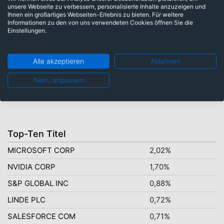
unsere Webseite zu verbessern, personalisierte Inhalte anzuzeigen und
Ihnen ein großartiges Webseiten-Erlebnis zu bieten. Für weitere
Australische Dollar: 1,14%
Informationen zu den von uns verwendeten Cookies öffnen Sie die
Pfund Sterling: 2,86%
Einstellungen.
Japanische Yen: 3,93%
US-Dollar: 19,61%
Alle akzeptieren
Ablehnen
Euro: 70,86%
Nein, anpassen
Top-Ten Titel
MICROSOFT CORP
2,02%
NVIDIA CORP
1,70%
S&P GLOBAL INC
0,88%
LINDE PLC
0,72%
SALESFORCE COM
0,71%