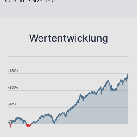
sogar im Spitzenfeld.
Wertentwicklung
+150%
+100%
+50%
0%