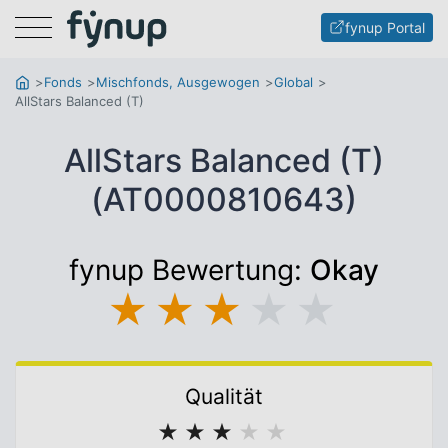
Menu
fynup Portal
Fonds
Mischfonds, Ausgewogen
Global
AllStars Balanced (T)
AllStars Balanced (T)
(AT0000810643)
fynup Bewertung:
Okay
★
★
★
★
★
Qualität
★
★
★
★
★