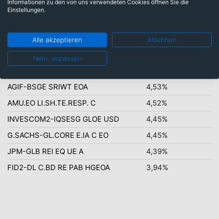
Informationen zu den von uns verwendeten Cookies öffnen Sie die
Top-Ten Titel
Einstellungen.
ERSTE.ST.WORLD.EUR P01 T
4,81%
SISF QEP GL CORE C ACC
4,79%
Alle akzeptieren
Ablehnen
GREENSTARS OPPORT. RA
4,75%
Nein, anpassen
BR1-ADV.W.EQU. DDLA
4,54%
AGIF-BSGE SRIWT EOA
4,53%
AMU.EO LI.SH.TE.RESP. C
4,52%
INVESCOM2-IQSESG GLOE USD
4,45%
G.SACHS-GL.CORE E.IA C EO
4,45%
JPM-GLB REI EQ UE A
4,39%
FID2-DL C.BD RE PAB HGEOA
3,94%