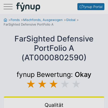
Menu
fynup Portal
Fonds
Mischfonds, Ausgewogen
Global
FarSighted Defensive PortFolio A
FarSighted Defensive
PortFolio A
(AT0000802590)
fynup Bewertung:
Okay
★
★
★
★
★
Qualität