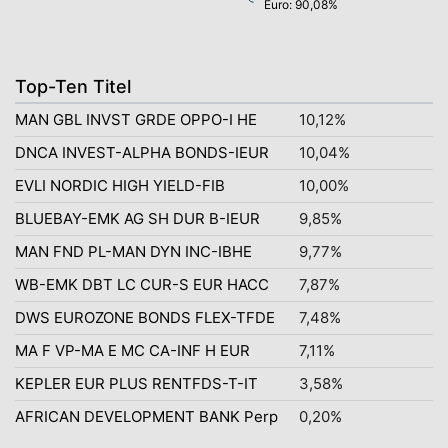
Euro: 90,08%
Top-Ten Titel
MAN GBL INVST GRDE OPPO-I HE
10,12%
DNCA INVEST-ALPHA BONDS-IEUR
10,04%
EVLI NORDIC HIGH YIELD-FIB
10,00%
BLUEBAY-EMK AG SH DUR B-IEUR
9,85%
MAN FND PL-MAN DYN INC-IBHE
9,77%
WB-EMK DBT LC CUR-S EUR HACC
7,87%
DWS EUROZONE BONDS FLEX-TFDE
7,48%
MA F VP-MA E MC CA-INF H EUR
7,11%
KEPLER EUR PLUS RENTFDS-T-IT
3,58%
AFRICAN DEVELOPMENT BANK Perp
0,20%