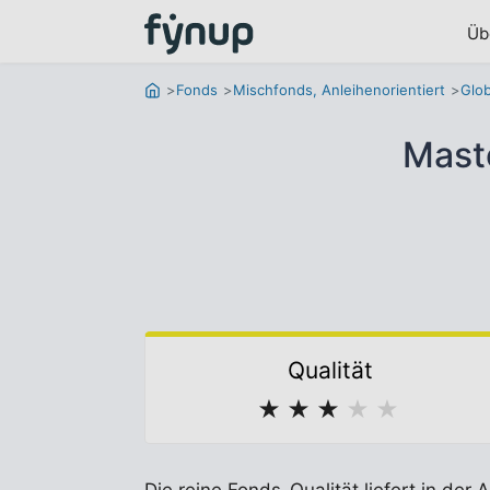
Üb
Fonds
Mischfonds, Anleihenorientiert
Glob
Mast
Qualität
★
★
★
★
★