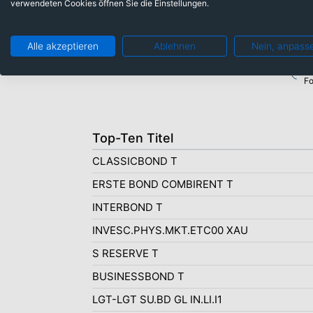
verwendeten Cookies öffnen Sie die Einstellungen.
Alle akzeptieren
Ablehnen
Nein, anpass
Fo
Top-Ten Titel
CLASSICBOND T
ERSTE BOND COMBIRENT T
INTERBOND T
INVESC.PHYS.MKT.ETC00 XAU
S RESERVE T
BUSINESSBOND T
LGT-LGT SU.BD GL IN.LI.I1