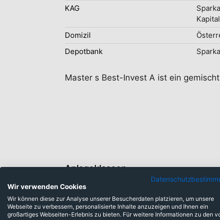
KAG
Sparka
Kapita
Domizil
Österr
Depotbank
Sparka
Master s Best-Invest A ist ein gemischt
Anlageklassen
Datenschutzbestimm
Wir verwenden Cookies
Wir können diese zur Analyse unserer Besucherdaten platzieren, um unsere
Barmittel und sonst. VM: 1,56%
Webseite zu verbessern, personalisierte Inhalte anzuzeigen und Ihnen ein
Zertifikate: 8,58%
großartiges Webseiten-Erlebnis zu bieten. Für weitere Informationen zu den v