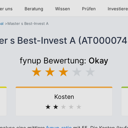
er uns
Beratung
Wissen
Prüfen
Investier
al
Master s Best-Invest A
er s Best-Invest A (AT000074
fynup Bewertung:
Okay
★
★
★
★
★
Kosten
★
★
★
★
★