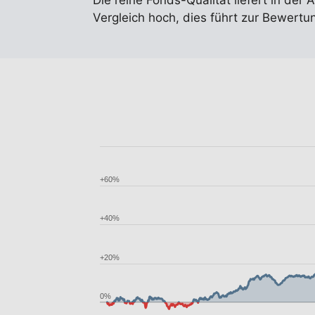
Die reine Fonds-Qualität liefert in der 
Vergleich hoch, dies führt zur Bewert
+60%
+40%
+20%
0%