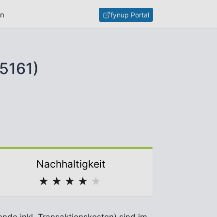
en
fynup Portal
5161)
Nachhaltigkeit
★
★
★
★
★