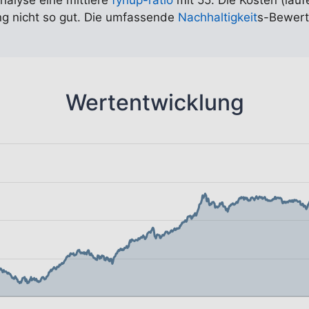
Analyse eine mittlere
fynup-ratio
mit 55. Die Kosten (lauf
ung nicht so gut. Die umfassende
Nachhaltigkeit
s-Bewert
Wertentwicklung