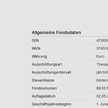
Allgemeine Fondsdaten
ISIN
AT000
WKN
07451
Währung
Euro
Ausschüttungsart
Thesau
Ausschüttungsintervall
jährlic
Steuerklasse
blüten
Fondsvolumen
86.55 
Auflagedatum
02.05.
Geschäftsjahresbeginn
1. Jun