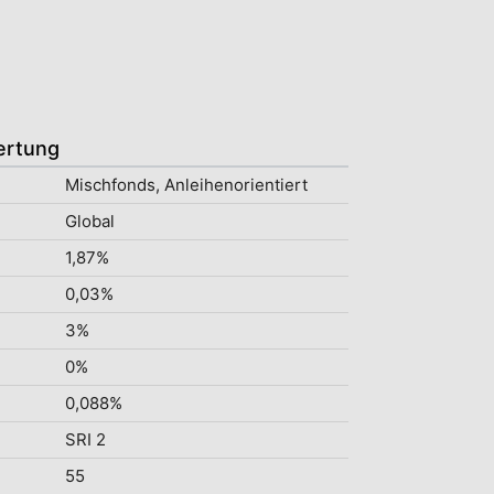
ertung
Mischfonds, Anleihenorientiert
Global
1,87%
0,03%
3%
0%
0,088%
SRI 2
55