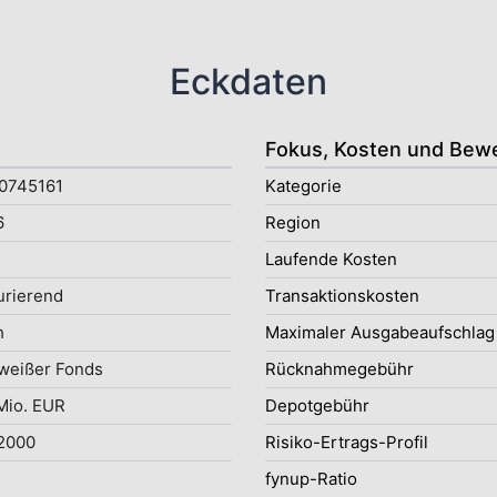
Eckdaten
Fokus, Kosten und Bew
0745161
Kategorie
6
Region
Laufende Kosten
rierend
Transaktionskosten
h
Maximaler Ausgabeaufschlag
weißer Fonds
Rücknahmegebühr
Mio. EUR
Depotgebühr
2000
Risiko-Ertrags-Profil
e
fynup-Ratio