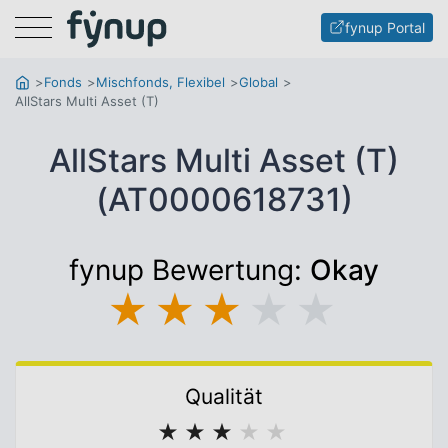
Menu
fynup Portal
Fonds
Mischfonds, Flexibel
Global
AllStars Multi Asset (T)
AllStars Multi Asset (T)
(AT0000618731)
fynup Bewertung:
Okay
★
★
★
★
★
Qualität
★
★
★
★
★