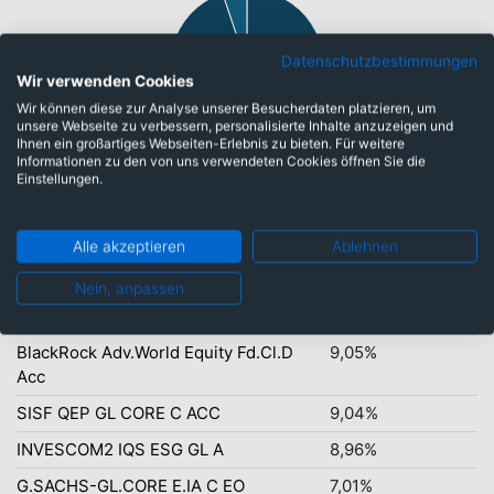
Datenschutzbestimmungen
Wir verwenden Cookies
Wir können diese zur Analyse unserer Besucherdaten platzieren, um
unsere Webseite zu verbessern, personalisierte Inhalte anzuzeigen und
Ihnen ein großartiges Webseiten-Erlebnis zu bieten. Für weitere
Global: 94,87%
Informationen zu den von uns verwendeten Cookies öffnen Sie die
Einstellungen.
Top-Ten Titel
Alle akzeptieren
Ablehnen
C-QUAD.GREENST.GL EQ.T
9,50%
Nein, anpassen
C-QUADR.GREENSTARS ESG IT
9,25%
BlackRock Adv.World Equity Fd.Cl.D
9,05%
Acc
SISF QEP GL CORE C ACC
9,04%
INVESCOM2 IQS ESG GL A
8,96%
G.SACHS-GL.CORE E.IA C EO
7,01%