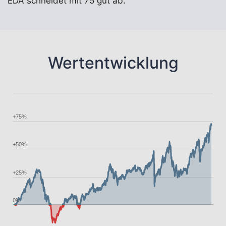
EDA schneidet mit 75 gut ab.
Wertentwicklung
+75%
+50%
+25%
0%