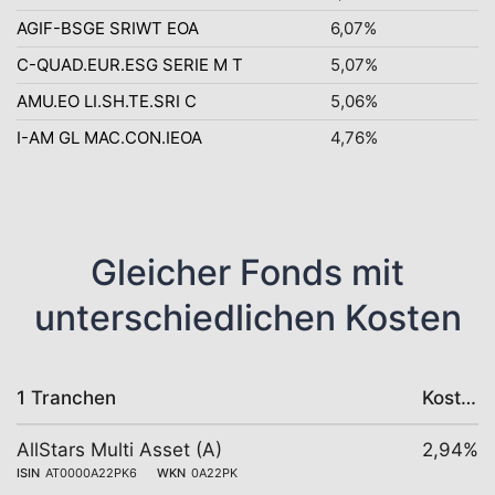
AGIF-BSGE SRIWT EOA
6,07%
C-QUAD.EUR.ESG SERIE M T
5,07%
AMU.EO LI.SH.TE.SRI C
5,06%
I-AM GL MAC.CON.IEOA
4,76%
Gleicher Fonds mit
unterschiedlichen Kosten
1 Tranchen
Kosten
AllStars Multi Asset (A)
2,94%
ISIN
AT0000A22PK6
WKN
0A22PK