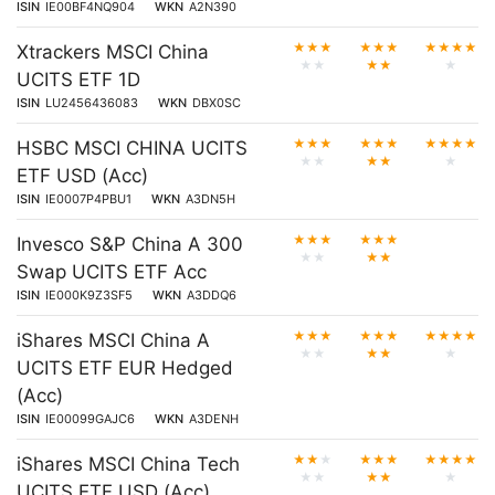
ISIN
IE00BF4NQ904
WKN
A2N390
★
★
★
★
★
★
★
★
★
★
Xtrackers MSCI China
★
★
★
★
★
UCITS ETF 1D
ISIN
LU2456436083
WKN
DBX0SC
★
★
★
★
★
★
★
★
★
★
HSBC MSCI CHINA UCITS
★
★
★
★
★
ETF USD (Acc)
ISIN
IE0007P4PBU1
WKN
A3DN5H
★
★
★
★
★
★
Invesco S&P China A 300
★
★
★
★
Swap UCITS ETF Acc
ISIN
IE000K9Z3SF5
WKN
A3DDQ6
★
★
★
★
★
★
★
★
★
★
iShares MSCI China A
★
★
★
★
★
UCITS ETF EUR Hedged
(Acc)
ISIN
IE00099GAJC6
WKN
A3DENH
★
★
★
★
★
★
★
★
★
★
iShares MSCI China Tech
★
★
★
★
★
UCITS ETF USD (Acc)