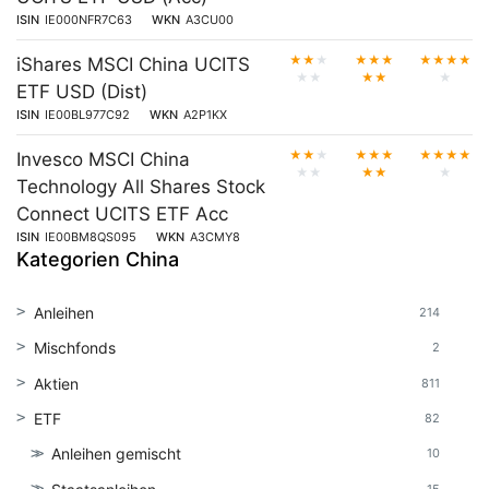
ISIN
IE000NFR7C63
WKN
A3CU00
★
★
★
★
★
★
★
★
★
★
iShares MSCI China UCITS
★
★
★
★
★
ETF USD (Dist)
ISIN
IE00BL977C92
WKN
A2P1KX
★
★
★
★
★
★
★
★
★
★
Invesco MSCI China
★
★
★
★
★
Technology All Shares Stock
Connect UCITS ETF Acc
ISIN
IE00BM8QS095
WKN
A3CMY8
Kategorien China
Anleihen
214
Mischfonds
2
Aktien
811
ETF
82
Anleihen gemischt
10
15