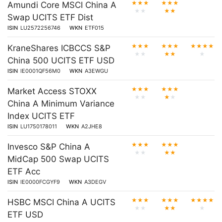
★
★
★
★
★
★
Amundi Core MSCI China A
★
★
★
★
Swap UCITS ETF Dist
ISIN
LU2572256746
WKN
ETF015
★
★
★
★
★
★
★
★
★
★
KraneShares ICBCCS S&P
★
★
★
★
★
China 500 UCITS ETF USD
ISIN
IE0001QF56M0
WKN
A3EWGU
★
★
★
★
★
★
Market Access STOXX
★
★
★
★
China A Minimum Variance
Index UCITS ETF
ISIN
LU1750178011
WKN
A2JHE8
★
★
★
★
★
★
Invesco S&P China A
★
★
★
★
MidCap 500 Swap UCITS
ETF Acc
ISIN
IE0000FCGYF9
WKN
A3DEGV
★
★
★
★
★
★
★
★
★
★
HSBC MSCI China A UCITS
★
★
★
★
★
ETF USD