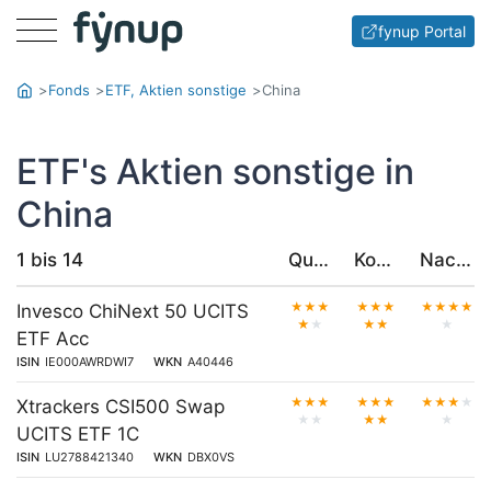
Menu
fynup Portal
Fonds
ETF, Aktien sonstige
China
ETF's Aktien sonstige in
China
1 bis 14
Qualität
Kosten
Nachhaltigkeit
★
★
★
★
★
★
★
★
★
★
Invesco ChiNext 50 UCITS
★
★
★
★
★
ETF Acc
ISIN
IE000AWRDWI7
WKN
A40446
★
★
★
★
★
★
★
★
★
★
Xtrackers CSI500 Swap
★
★
★
★
★
UCITS ETF 1C
ISIN
LU2788421340
WKN
DBX0VS