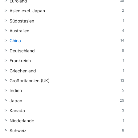
Euroland
38
Asien excl. Japan
2
Südostasien
1
Australien
4
China
14
Deutschland
5
Frankreich
1
Griechenland
1
Großbritannien (UK)
13
Indien
5
Japan
25
Kanada
3
Niederlande
1
Schweiz
8