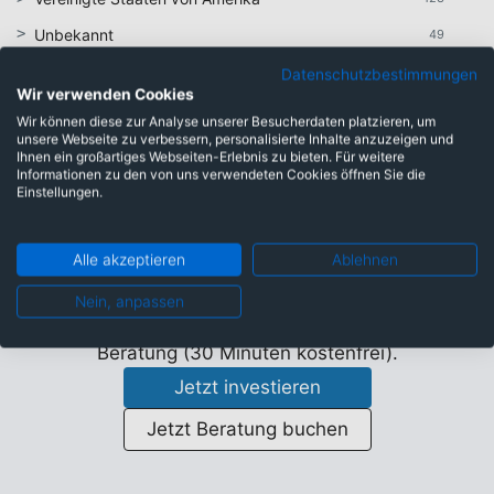
Unbekannt
49
Datenschutzbestimmungen
Wir verwenden Cookies
Wir können diese zur Analyse unserer Besucherdaten platzieren, um
unsere Webseite zu verbessern, personalisierte Inhalte anzuzeigen und
Sichere dir mehr
Ihnen ein großartiges Webseiten-Erlebnis zu bieten. Für weitere
Informationen zu den von uns verwendeten Cookies öffnen Sie die
Nettorendite mit der
Einstellungen.
Nettopolizze
Alle akzeptieren
Ablehnen
Nutze die Kosten-Steuervorteile der Nettopolizze
und schließe online ab.
Nein, anpassen
Wenn du noch Fragen hast, buche eine Online-
Beratung (30 Minuten kostenfrei).
Jetzt investieren
Jetzt Beratung buchen