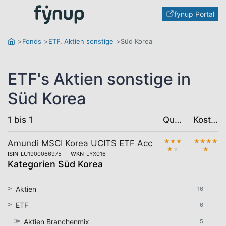
Menu
fynup Portal
Fonds
ETF, Aktien sonstige
Süd Korea
ETF's Aktien sonstige in
Süd Korea
1 bis 1
Qualität
Kosten
★
★
★
★
★
★
★
Amundi MSCI Korea UCITS ETF Acc
★
★
★
ISIN
LU1900066975
WKN
LYX016
Kategorien Süd Korea
Aktien
16
ETF
6
Aktien Branchenmix
5