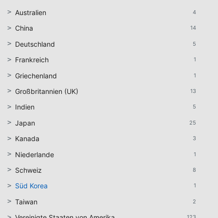
Australien
4
China
14
Deutschland
5
Frankreich
1
Griechenland
1
Großbritannien (UK)
13
Indien
5
Japan
25
Kanada
3
Niederlande
1
Schweiz
8
Süd Korea
1
Taiwan
2
Vereinigte Staaten von Amerika
123