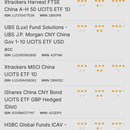
★
★
★
★
★
★
★
★
★
★
Xtrackers Harvest FTSE
★
★
★
★
★
China A-H 50 UCITS ETF 1D
ISIN
LU1310477036
WKN
DBX0P8
★
★
★
★
★
★
★
★
★
★
UBS (Lux) Fund Solutions -
★
★
★
★
★
UBS J.P. Morgan CNY China
Gov 1-10 UCITS ETF USD
acc
ISIN
LU2095995895
WKN
A2PYAK
★
★
★
★
★
★
★
★
★
★
Xtrackers MSCI China
★
★
★
★
★
UCITS ETF 1D
ISIN
LU2456436083
WKN
DBX0SC
★
★
★
★
★
★
★
★
★
★
iShares China CNY Bond
★
★
★
★
★
UCITS ETF GBP Hedged
(Dist)
ISIN
IE00BMZ17Y47
WKN
A2QDP0
★
★
★
★
★
★
★
★
★
★
HSBC Global Funds ICAV -
★
★
★
★
★