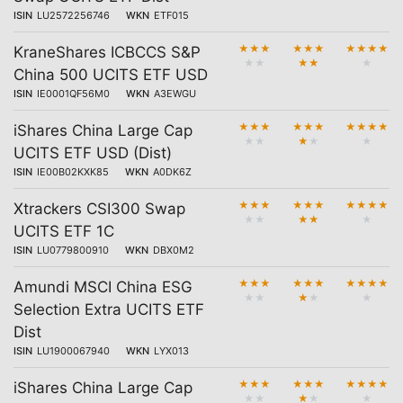
ISIN
LU2572256746
WKN
ETF015
★
★
★
★
★
★
★
★
★
★
KraneShares ICBCCS S&P
★
★
★
★
★
China 500 UCITS ETF USD
ISIN
IE0001QF56M0
WKN
A3EWGU
★
★
★
★
★
★
★
★
★
★
iShares China Large Cap
★
★
★
★
★
UCITS ETF USD (Dist)
ISIN
IE00B02KXK85
WKN
A0DK6Z
★
★
★
★
★
★
★
★
★
★
Xtrackers CSI300 Swap
★
★
★
★
★
UCITS ETF 1C
ISIN
LU0779800910
WKN
DBX0M2
★
★
★
★
★
★
★
★
★
★
Amundi MSCI China ESG
★
★
★
★
★
Selection Extra UCITS ETF
Dist
ISIN
LU1900067940
WKN
LYX013
★
★
★
★
★
★
★
★
★
★
iShares China Large Cap
★
★
★
★
★