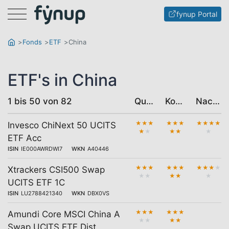
Menu
fynup Portal
Fonds
ETF
China
ETF's in China
1 bis 50 von 82
Qualität
Kosten
Nachhaltigkeit
★
★
★
★
★
★
★
★
★
★
Invesco ChiNext 50 UCITS
★
★
★
★
★
ETF Acc
ISIN
IE000AWRDWI7
WKN
A40446
★
★
★
★
★
★
★
★
★
★
Xtrackers CSI500 Swap
★
★
★
★
★
UCITS ETF 1C
ISIN
LU2788421340
WKN
DBX0VS
★
★
★
★
★
★
Amundi Core MSCI China A
★
★
★
★
Swap UCITS ETF Dist