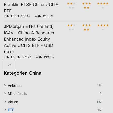
★
★
★
★
★
★
★
★
★
★
Franklin FTSE China UCITS
★
★
★
★
★
ETF
ISIN
IE00BHZRR147
WKN
A2PB5V
★
★
★
★
★
★
★
★
★
★
JPMorgan ETFs (Ireland)
★
★
★
★
★
ICAV - China A Research
Enhanced Index Equity
Active UCITS ETF - USD
(acc)
ISIN
IE00BMDV7578
WKN
A3CPEQ
>
Kategorien China
Anleihen
214
Mischfonds
2
Aktien
810
ETF
82