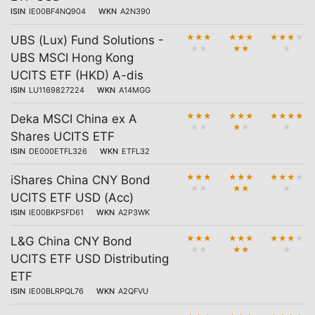
ISIN
IE00BF4NQ904
WKN
A2N390
★
★
★
★
★
★
★
★
★
★
UBS (Lux) Fund Solutions -
★
★
★
★
★
UBS MSCI Hong Kong
UCITS ETF (HKD) A-dis
ISIN
LU1169827224
WKN
A14MGG
★
★
★
★
★
★
★
★
★
★
Deka MSCI China ex A
★
★
★
★
★
Shares UCITS ETF
ISIN
DE000ETFL326
WKN
ETFL32
★
★
★
★
★
★
★
★
★
★
iShares China CNY Bond
★
★
★
★
★
UCITS ETF USD (Acc)
ISIN
IE00BKPSFD61
WKN
A2P3WK
★
★
★
★
★
★
★
★
★
★
L&G China CNY Bond
★
★
★
★
★
UCITS ETF USD Distributing
ETF
ISIN
IE00BLRPQL76
WKN
A2QFVU