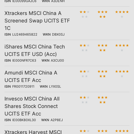
ISIN
IE00099GAJC6
WKN
A3DENH
★
★
★
★
★
★
★
★
★
★
Xtrackers MSCI China A
★
★
★
★
★
Screened Swap UCITS ETF
1C
ISIN
LU2469465822
WKN
DBX0SJ
★
★
★
★
★
★
★
★
★
★
iShares MSCI China Tech
★
★
★
★
★
UCITS ETF USD (Acc)
ISIN
IE000NFR7C63
WKN
A3CU00
★
★
★
★
★
★
★
★
★
★
Amundi MSCI China A
★
★
★
★
★
UCITS ETF Acc
ISIN
FR0011720911
WKN
LYX0SL
★
★
★
★
★
★
Invesco MSCI China All
★
★
★
★
Shares Stock Connect
UCITS ETF Acc
ISIN
IE00BK80XL30
WKN
A2P8EJ
★
★
★
★
★
★
★
★
★
★
Xtrackers Harvest MSCI