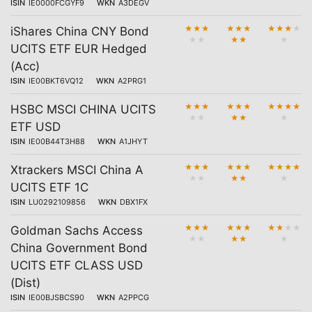
ISIN
IE0000FCGYF9
WKN
A3DEGV
★
★
★
★
★
★
★
★
★
★
iShares China CNY Bond
★
★
★
★
★
UCITS ETF EUR Hedged
(Acc)
ISIN
IE00BKT6VQ12
WKN
A2PRG1
★
★
★
★
★
★
★
★
★
★
HSBC MSCI CHINA UCITS
★
★
★
★
★
ETF USD
ISIN
IE00B44T3H88
WKN
A1JHYT
★
★
★
★
★
★
★
★
★
★
Xtrackers MSCI China A
★
★
★
★
★
UCITS ETF 1C
ISIN
LU0292109856
WKN
DBX1FX
★
★
★
★
★
★
★
★
★
★
Goldman Sachs Access
★
★
★
★
★
China Government Bond
UCITS ETF CLASS USD
(Dist)
ISIN
IE00BJSBCS90
WKN
A2PPCG