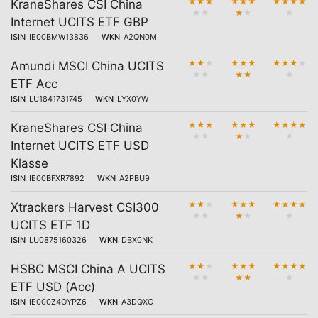
★
★
★
★
★
★
★
★
★
★
KraneShares CSI China
★
★
★
★
★
Internet UCITS ETF GBP
ISIN
IE00BMW13836
WKN
A2QN0M
★
★
★
★
★
★
★
★
★
★
Amundi MSCI China UCITS
★
★
★
★
★
ETF Acc
ISIN
LU1841731745
WKN
LYX0YW
★
★
★
★
★
★
★
★
★
★
KraneShares CSI China
★
★
★
★
★
Internet UCITS ETF USD
Klasse
ISIN
IE00BFXR7892
WKN
A2PBU9
★
★
★
★
★
★
★
★
★
★
Xtrackers Harvest CSI300
★
★
★
★
★
UCITS ETF 1D
ISIN
LU0875160326
WKN
DBX0NK
★
★
★
★
★
★
★
★
★
★
HSBC MSCI China A UCITS
★
★
★
★
★
ETF USD (Acc)
ISIN
IE000Z4OYPZ6
WKN
A3DQXC