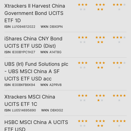
★
★
★
★
★
★
★
★
★
★
Xtrackers II Harvest China
★
★
★
★
★
Government Bond UCITS
ETF 1D
ISIN
LU1094612022
WKN
DBX0PN
★
★
★
★
★
★
★
★
★
★
iShares China CNY Bond
★
★
★
★
★
UCITS ETF USD (Dist)
ISIN
IE00BYPC1H27
WKN
A14T8G
★
★
★
★
★
★
★
★
★
★
UBS (Irl) Fund Solutions plc
★
★
★
★
★
- UBS MSCI China A SF
UCITS ETF USD acc
ISIN
IE00BKFB6K94
WKN
A2PRV8
★
★
★
★
★
★
★
★
★
★
Xtrackers MSCI China
★
★
★
★
★
UCITS ETF 1C
ISIN
LU0514695690
WKN
DBX0G2
★
★
★
★
★
★
★
★
★
★
HSBC MSCI China A UCITS
★
★
★
★
★
ETF USD