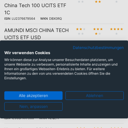
★
★
★
★
★
China Tech 100 UCITS ETF
1C
ISIN
LU2376679564
WKN
DBX0RQ
★
★
★
★
★
★
★
★
★
★
AMUNDI MSCI CHINA TECH
★
★
★
★
★
UCITS ETF USD
ISIN
LU1681044050
WKN
A2H57K
Datenschutzbestimmungen
Wir verwenden Cookies
★
★
★
★
★
★
★
★
★
★
AMUNDI MSCI CHINA TECH
★
★
★
★
★
Wir können diese zur Analyse unserer Besucherdaten platzieren, um
UCITS ETF EUR
unsere Webseite zu verbessern, personalisierte Inhalte anzuzeigen und
ISIN
LU1681043912
WKN
A2H57J
Ihnen ein großartiges Webseiten-Erlebnis zu bieten. Für weitere
Informationen zu den von uns verwendeten Cookies öffnen Sie die
Einstellungen.
★
★
★
★
★
★
★
★
★
★
iShares MSCI China A
★
★
★
★
★
UCITS ETF USD (Acc)
ISIN
IE00BQT3WG13
WKN
A12DPT
Alle akzeptieren
Ablehnen
★
★
★
★
★
★
★
★
★
★
KraneShares CSI China
Nein, anpassen
★
★
★
★
★
Internet UCITS ETF EUR
ISIN
IE00BFXR7900
WKN
A2QE7P