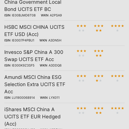
China Government Local
Bond UCITS ETF BC
ISIN
IE00BJMD6T08
WKN
A2PSA9
★
★
★
★
★
★
★
★
★
★
HSBC MSCI CHINA UCITS
★
★
★
★
★
ETF USD (Acc)
ISIN
IE0007P4PBU1
WKN
A3DN5H
★
★
★
★
★
★
Invesco S&P China A 300
★
★
★
★
Swap UCITS ETF Acc
ISIN
IE000K9Z3SF5
WKN
A3DDQ6
★
★
★
★
★
★
★
★
★
★
Amundi MSCI China ESG
★
★
★
★
★
Selection Extra UCITS ETF
Acc
ISIN
LU1900068914
WKN
LYX011
★
★
★
★
★
★
★
★
★
★
iShares MSCI China A
★
★
★
★
★
UCITS ETF EUR Hedged
(Acc)