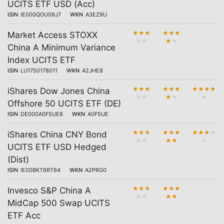
UCITS ETF USD (Acc)
ISIN
IE000QOU09J7
WKN
A3EZ9U
★
★
★
★
★
★
Market Access STOXX
★
★
★
★
China A Minimum Variance
Index UCITS ETF
ISIN
LU1750178011
WKN
A2JHE8
★
★
★
★
★
★
★
★
★
★
iShares Dow Jones China
★
★
★
★
★
Offshore 50 UCITS ETF (DE)
ISIN
DE000A0F5UE8
WKN
A0F5UE
★
★
★
★
★
★
★
★
★
★
iShares China CNY Bond
★
★
★
★
★
UCITS ETF USD Hedged
(Dist)
ISIN
IE00BKT6RT64
WKN
A2PRG0
★
★
★
★
★
★
Invesco S&P China A
★
★
★
★
MidCap 500 Swap UCITS
ETF Acc