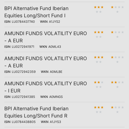
★
★
★
★
★
★
★
BPI Alternative Fund Iberian
★
★
★
Equities Long/Short Fund I
ISIN
LU0784437740
WKN
A1JYS2
★
★
★
★
★
★
★
AMUNDI FUNDS VOLATILITY EURO
★
★
★
- A EUR
ISIN
LU0272941971
WKN
A0ML43
★
★
★
★
★
★
★
AMUNDI FUNDS VOLATILITY EURO
★
★
★
- A EUR
ISIN
LU0272942359
WKN
A0MLBE
★
★
★
★
★
★
★
AMUNDI FUNDS VOLATILITY EURO
★
★
★
- I EUR
ISIN
LU0272941385
WKN
A0MNGS
★
★
★
★
★
★
★
BPI Alternative Fund Iberian
★
★
★
Equities Long/Short Fund R
ISIN
LU0784438805
WKN
A1JYS3