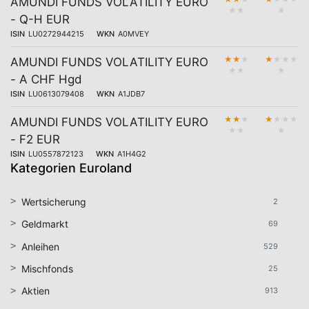
AMUNDI FUNDS VOLATILITY EURO
★
★
★
- Q-H EUR
ISIN
LU0272944215
WKN
A0MVEY
★
★
★
★
★
★
★
AMUNDI FUNDS VOLATILITY EURO
★
★
★
- A CHF Hgd
ISIN
LU0613079408
WKN
A1JDB7
★
★
★
★
★
★
★
AMUNDI FUNDS VOLATILITY EURO
★
★
★
- F2 EUR
ISIN
LU0557872123
WKN
A1H4G2
Kategorien Euroland
Wertsicherung
2
Geldmarkt
69
Anleihen
529
Mischfonds
25
Aktien
913