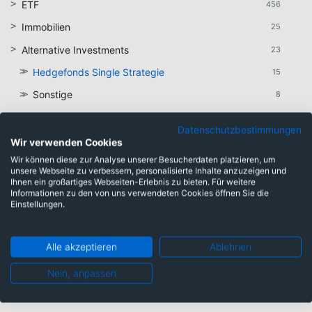
ETF
456
Immobilien
25
Alternative Investments
23
Hedgefonds Single Strategie
15
Sonstige
8
Datenschutzbestimmungen
Wir verwenden Cookies
Wir können diese zur Analyse unserer Besucherdaten platzieren, um
Regionen Hedgefonds Single Strategie
unsere Webseite zu verbessern, personalisierte Inhalte anzuzeigen und
Ihnen ein großartiges Webseiten-Erlebnis zu bieten. Für weitere
Informationen zu den von uns verwendeten Cookies öffnen Sie die
Einstellungen.
Global
1774
Nordamerika
76
Alle akzeptieren
Ablehnen
Europa
396
Asien/Pazifik
55
Nein, anpassen
Asien/Pazifik excl. Japan
11