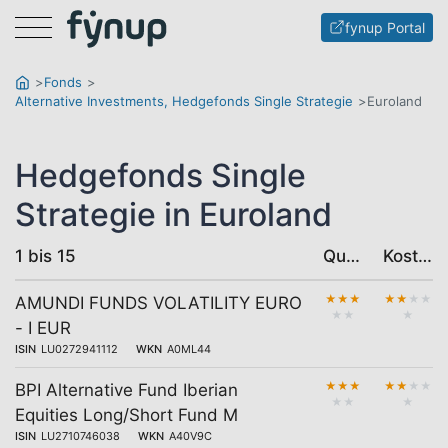
Menu
fynup Portal
Fonds
Alternative Investments, Hedgefonds Single Strategie
Euroland
Hedgefonds Single
Strategie in Euroland
1 bis 15
Qualität
Kosten
★
★
★
★
★
★
★
AMUNDI FUNDS VOLATILITY EURO
★
★
★
- I EUR
ISIN
LU0272941112
WKN
A0ML44
★
★
★
★
★
★
★
BPI Alternative Fund Iberian
★
★
★
Equities Long/Short Fund M
ISIN
LU2710746038
WKN
A40V9C