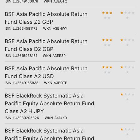
ISIN
LU2649166076
WKN
A3EQTQ
★
★
★
★
★
★
★
BSF Asia Pacific Absolute Return
★
★
★
Fund Class Z2 GBP
ISIN
LU2634581172
WKN
A3EHWY
★
★
★
★
★
★
★
BSF Asia Pacific Absolute Return
★
★
★
Fund Class D2 GBP
ISIN
LU2615938151
WKN
A3EE3P
★
★
★
★
★
★
★
BSF Asia Pacific Absolute Return
★
★
★
Fund Class A2 USD
ISIN
LU2649165938
WKN
A3EQTP
★
★
★
★
BSF BlackRock Systematic Asia
★
Pacific Equity Absolute Return Fund
Class A2 H JPY
ISIN
LU3030295326
WKN
A414X0
★
★
★
★
BSF BlackRock Systematic Asia
★
Pacific Equity Absolute Return Fund