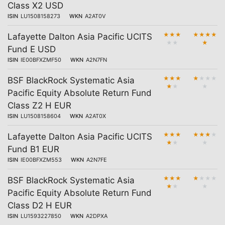
Class X2 USD
ISIN
LU1508158273
WKN
A2AT0V
★
★
★
★
★
★
★
Lafayette Dalton Asia Pacific UCITS
★
★
★
Fund E USD
ISIN
IE00BFXZMF50
WKN
A2N7FN
★
★
★
★
★
★
★
BSF BlackRock Systematic Asia
★
★
★
Pacific Equity Absolute Return Fund
Class Z2 H EUR
ISIN
LU1508158604
WKN
A2AT0X
★
★
★
★
★
★
★
Lafayette Dalton Asia Pacific UCITS
★
★
★
Fund B1 EUR
ISIN
IE00BFXZM553
WKN
A2N7FE
★
★
★
★
★
★
★
BSF BlackRock Systematic Asia
★
★
★
Pacific Equity Absolute Return Fund
Class D2 H EUR
ISIN
LU1593227850
WKN
A2DPXA