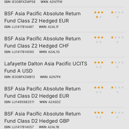
ISIN
IE00BFXZMP58
WKN
A2N7FW
★
★
★
★
★
★
★
BSF Asia Pacific Absolute Return
★
★
★
Fund Class Z2 Hedged EUR
ISIN
LU1417814487
WKN
A2AL1F
★
★
★
★
★
★
★
BSF Asia Pacific Absolute Return
★
★
★
Fund Class Z2 Hedged CHF
ISIN
LU1417814560
WKN
A2AL1G
★
★
★
★
★
★
★
Lafayette Dalton Asia Pacific UCITS
★
★
★
Fund A USD
ISIN
IE00BFXZMB13
WKN
A2N7FK
★
★
★
★
★
★
★
BSF Asia Pacific Absolute Return
★
★
★
Fund Class D2 Hedged EUR
ISIN
LU1495982511
WKN
A2ASDZ
★
★
★
★
★
★
★
BSF Asia Pacific Absolute Return
★
★
★
Fund Class D2 Hedged GBP
ISIN
LU1417814057
WKN
A2AL1B