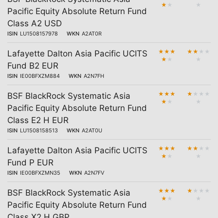
★
★
★
Pacific Equity Absolute Return Fund
Class A2 USD
ISIN
LU1508157978
WKN
A2AT0R
★
★
★
★
★
★
★
Lafayette Dalton Asia Pacific UCITS
★
★
★
Fund B2 EUR
ISIN
IE00BFXZM884
WKN
A2N7FH
★
★
★
★
★
★
★
BSF BlackRock Systematic Asia
★
★
★
Pacific Equity Absolute Return Fund
Class E2 H EUR
ISIN
LU1508158513
WKN
A2AT0U
★
★
★
★
★
★
★
Lafayette Dalton Asia Pacific UCITS
★
★
★
Fund P EUR
ISIN
IE00BFXZMN35
WKN
A2N7FV
★
★
★
★
★
★
★
BSF BlackRock Systematic Asia
★
★
★
Pacific Equity Absolute Return Fund
Class X2 H GBP