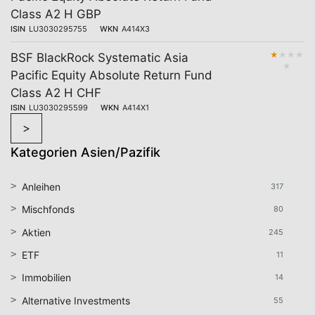
Class A2 H GBP
ISIN
LU3030295755
WKN
A414X3
★
★
★
★
BSF BlackRock Systematic Asia
★
Pacific Equity Absolute Return Fund
Class A2 H CHF
ISIN
LU3030295599
WKN
A414X1
>
Kategorien Asien/Pazifik
Anleihen
317
Mischfonds
80
Aktien
245
ETF
11
Immobilien
14
Alternative Investments
55