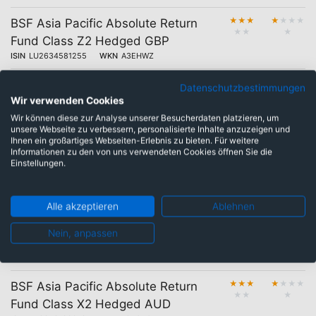
★
★
★
★
★
★
★
BSF Asia Pacific Absolute Return
★
★
★
Fund Class Z2 Hedged GBP
ISIN
LU2634581255
WKN
A3EHWZ
★
★
★
★
★
★
★
BSF Asia Pacific Absolute Return
Datenschutzbestimmungen
★
★
★
Wir verwenden Cookies
Fund Class E2 Hedged EUR
ISIN
Wir können diese zur Analyse unserer Besucherdaten platzieren, um
LU1495982271
WKN
A2ASDX
unsere Webseite zu verbessern, personalisierte Inhalte anzuzeigen und
Ihnen ein großartiges Webseiten-Erlebnis zu bieten. Für weitere
★
★
★
★
★
★
★
BSF Asia Pacific Absolute Return
Informationen zu den von uns verwendeten Cookies öffnen Sie die
★
★
★
Fund Class E2 EUR
Einstellungen.
ISIN
LU1417814131
WKN
A2AL1C
★
★
★
★
★
★
★
BSF BlackRock Systematic Asia
Alle akzeptieren
Ablehnen
★
★
★
Pacific Equity Absolute Return Fund
Nein, anpassen
Class A2 H SGD
ISIN
LU2663582299
WKN
A3ESKX
★
★
★
★
★
★
★
BSF Asia Pacific Absolute Return
★
★
★
Fund Class X2 Hedged AUD