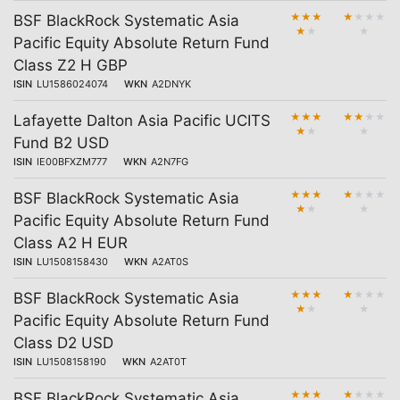
★
★
★
★
★
★
★
BSF BlackRock Systematic Asia
★
★
★
Pacific Equity Absolute Return Fund
Class Z2 H GBP
ISIN
LU1586024074
WKN
A2DNYK
★
★
★
★
★
★
★
Lafayette Dalton Asia Pacific UCITS
★
★
★
Fund B2 USD
ISIN
IE00BFXZM777
WKN
A2N7FG
★
★
★
★
★
★
★
BSF BlackRock Systematic Asia
★
★
★
Pacific Equity Absolute Return Fund
Class A2 H EUR
ISIN
LU1508158430
WKN
A2AT0S
★
★
★
★
★
★
★
BSF BlackRock Systematic Asia
★
★
★
Pacific Equity Absolute Return Fund
Class D2 USD
ISIN
LU1508158190
WKN
A2AT0T
★
★
★
★
★
★
★
BSF BlackRock Systematic Asia