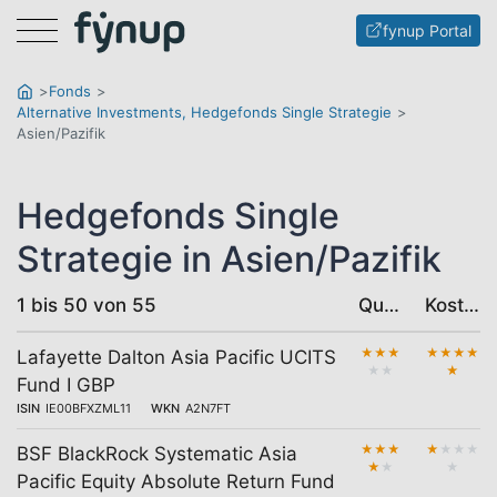
Menu
fynup Portal
Fonds
Alternative Investments, Hedgefonds Single Strategie
Asien/Pazifik
Hedgefonds Single
Strategie in Asien/Pazifik
1 bis 50 von 55
Qualität
Kosten
★
★
★
★
★
★
★
Lafayette Dalton Asia Pacific UCITS
★
★
★
Fund I GBP
ISIN
IE00BFXZML11
WKN
A2N7FT
★
★
★
★
★
★
★
BSF BlackRock Systematic Asia
★
★
★
Pacific Equity Absolute Return Fund