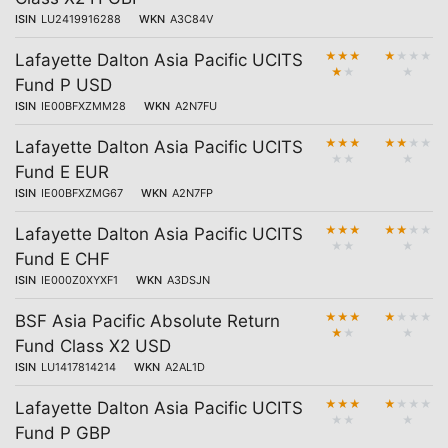
ISIN
LU2419916288
WKN
A3C84V
★
★
★
★
★
★
★
Lafayette Dalton Asia Pacific UCITS
★
★
★
Fund P USD
ISIN
IE00BFXZMM28
WKN
A2N7FU
★
★
★
★
★
★
★
Lafayette Dalton Asia Pacific UCITS
★
★
★
Fund E EUR
ISIN
IE00BFXZMG67
WKN
A2N7FP
★
★
★
★
★
★
★
Lafayette Dalton Asia Pacific UCITS
★
★
★
Fund E CHF
ISIN
IE000Z0XYXF1
WKN
A3DSJN
★
★
★
★
★
★
★
BSF Asia Pacific Absolute Return
★
★
★
Fund Class X2 USD
ISIN
LU1417814214
WKN
A2AL1D
★
★
★
★
★
★
★
Lafayette Dalton Asia Pacific UCITS
★
★
★
Fund P GBP