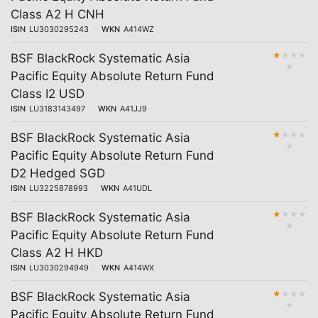
Class A2 H CNH
ISIN
LU3030295243
WKN
A414WZ
★
★
★
★
BSF BlackRock Systematic Asia
★
Pacific Equity Absolute Return Fund
Class I2 USD
ISIN
LU3183143497
WKN
A41JJ9
★
★
★
★
BSF BlackRock Systematic Asia
★
Pacific Equity Absolute Return Fund
D2 Hedged SGD
ISIN
LU3225878993
WKN
A41UDL
★
★
★
★
BSF BlackRock Systematic Asia
★
Pacific Equity Absolute Return Fund
Class A2 H HKD
ISIN
LU3030294949
WKN
A414WX
★
★
★
★
BSF BlackRock Systematic Asia
★
Pacific Equity Absolute Return Fund