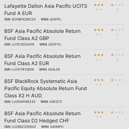
★
★
★
★
★
★
★
Lafayette Dalton Asia Pacific UCITS
★
★
★
Fund A EUR
ISIN
IE00BFXZMC20
WKN
A2N7FL
★
★
★
★
★
★
★
BSF Asia Pacific Absolute Return
★
★
★
Fund Class A2 GBP
ISIN
LU1513020419
WKN
A2DFYU
★
★
★
★
★
★
★
BSF Asia Pacific Absolute Return
★
★
★
Fund Class A2 EUR
ISIN
LU1417813836
WKN
A2AL09
★
★
★
★
★
★
★
BSF BlackRock Systematic Asia
★
★
★
Pacific Equity Absolute Return Fund
Class X2 H AUD
ISIN
LU2649166233
WKN
A3EQTS
★
★
★
★
★
★
★
BSF Asia Pacific Absolute Return
★
★
★
Fund Class D2 Hedged CHF
ISIN
LU2882335602
WKN
A40MPH