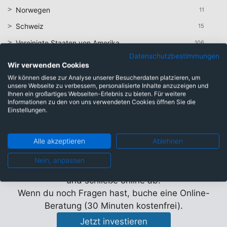
Norwegen
11
Schweiz
15
Vereinigte Staaten von Amerika
106
Datenschutzbestimmungen
Unbekannt
31
Wir verwenden Cookies
Wir können diese zur Analyse unserer Besucherdaten platzieren, um
unsere Webseite zu verbessern, personalisierte Inhalte anzuzeigen und
Ihnen ein großartiges Webseiten-Erlebnis zu bieten. Für weitere
Informationen zu den von uns verwendeten Cookies öffnen Sie die
Einstellungen.
Sichere dir mehr
Nettorendite mit der
Alle akzeptieren
Ablehnen
Nettopolizze
Nein, anpassen
Nutze die Kosten-Steuervorteile der Nettopolizze
und schließe online ab.
Wenn du noch Fragen hast, buche eine Online-
Beratung (30 Minuten kostenfrei).
Jetzt investieren