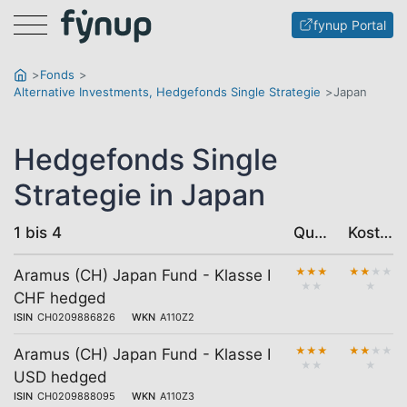
Menu
fynup Portal
Fonds
Alternative Investments, Hedgefonds Single Strategie
Japan
Hedgefonds Single
Strategie in Japan
1 bis 4
Qualität
Kosten
★
★
★
★
★
★
★
Aramus (CH) Japan Fund - Klasse I
★
★
★
CHF hedged
ISIN
CH0209886826
WKN
A110Z2
★
★
★
★
★
★
★
Aramus (CH) Japan Fund - Klasse I
★
★
★
USD hedged
ISIN
CH0209888095
WKN
A110Z3