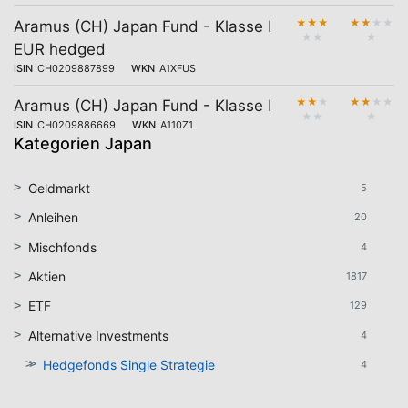
★
★
★
★
★
★
★
Aramus (CH) Japan Fund - Klasse I
★
★
★
EUR hedged
ISIN
CH0209887899
WKN
A1XFUS
★
★
★
★
★
★
★
Aramus (CH) Japan Fund - Klasse I
★
★
★
ISIN
CH0209886669
WKN
A110Z1
Kategorien Japan
Geldmarkt
5
Anleihen
20
Mischfonds
4
Aktien
1817
ETF
129
Alternative Investments
4
Hedgefonds Single Strategie
4