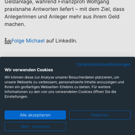
Geldanlage, während Finanzprofi Wolfgang
praxisnahe Antworten liefert – mit dem Ziel, dass
Anlegerinnen und Anleger mehr aus ihrem Geld
machen.
Folge Michael
auf LinkedIn.
Datenschutzbestimmungen
Wir verwenden Cookies
Artikel von Michael Spacil
Wir können diese zur Analyse unserer Besucherdaten platzieren, um
unsere Webseite zu verbessern, personalisierte Inhalte anzuzeigen und
Ihnen ein großartiges Webseiten-Erlebnis zu bieten. Für weitere
Informationen zu den von uns verwendeten Cookies öffnen Sie die
Einstellungen.
Wer bei Geldanlage kritisch ist, kann mehr
gewinnen, als nur Geld.
Alle akzeptieren
Ablehnen
Der digitale Euro: Was geplant ist – und was er
Nein, anpassen
für dich bedeutet