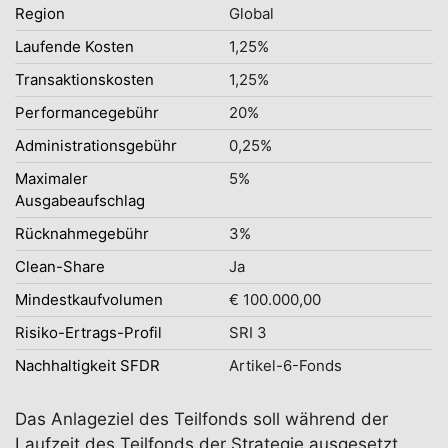
Region
Global
Laufende Kosten
1,25%
Transaktionskosten
1,25%
Performancegebühr
20%
Administrationsgebühr
0,25%
Maximaler
5%
Ausgabeaufschlag
Rücknahmegebühr
3%
Clean-Share
Ja
Mindestkaufvolumen
€ 100.000,00
Risiko-Ertrags-Profil
SRI 3
Nachhaltigkeit SFDR
Artikel-6-Fonds
Das Anlageziel des Teilfonds soll während der
Laufzeit des Teilfonds der Strategie ausgesetzt