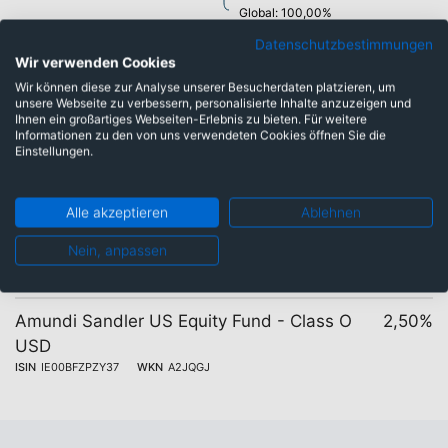
Global: 100,00%
Datenschutzbestimmungen
Wir verwenden Cookies
Wir können diese zur Analyse unserer Besucherdaten platzieren, um
unsere Webseite zu verbessern, personalisierte Inhalte anzuzeigen und
Ihnen ein großartiges Webseiten-Erlebnis zu bieten. Für weitere
Informationen zu den von uns verwendeten Cookies öffnen Sie die
Gleicher Fonds mit
Einstellungen.
unterschiedlichen Kosten
Alle akzeptieren
Ablehnen
Nein, anpassen
1 Tranchen
Kosten
Amundi Sandler US Equity Fund - Class O
2,50%
USD
ISIN
IE00BFZPZY37
WKN
A2JQGJ