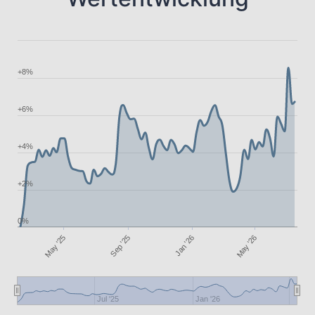
+8%
+6%
+4%
+2%
0%
Jan '26
May '25
Sep '25
May '26
Jul '25
Jan '26