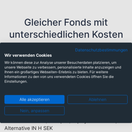
Gleicher Fonds mit
unterschiedlichen Kosten
Datenschutzbestimmungen
10 Tranchen
Wir verwenden Cookies
Kosten
Wir können diese zur Analyse unserer Besucherdaten platzieren, um
unsere Webseite zu verbessern, personalisierte Inhalte anzuzeigen und
Man Asia Pacific (ex-Japan) Equity
3,88%
Ihnen ein großartiges Webseiten-Erlebnis zu bieten. Für weitere
Alternative DNRY H EUR
Informationen zu den von uns verwendeten Cookies öffnen Sie die
Einstellungen.
ISIN
IE000A31SH78
WKN
WK03AT
Man Asia Pacific (ex-Japan) Equity
3,62%
Alle akzeptieren
Ablehnen
Alternative DNRW H EUR
ISIN
IE000VNMPZ86
WKN
WK03AS
Nein, anpassen
Man Asia Pacific (ex-Japan) Equity
2,64%
Alternative IN H SEK