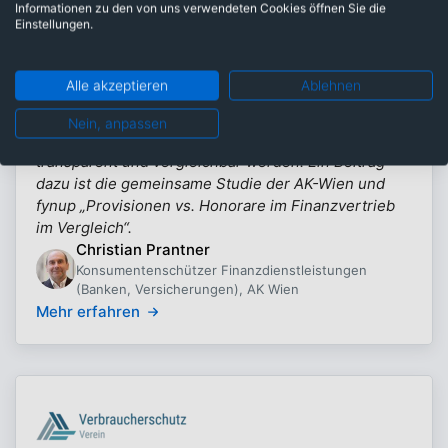
Informationen zu den von uns verwendeten Cookies öffnen Sie die
Einstellungen.
Alle akzeptieren
Ablehnen
Arbeiterkammer Wien
Als Konsumentenschützer der AK Wien setze ich
Nein, anpassen
mich dafür ein, dass komplexe Finanzprodukte
transparent und vergleichbar werden. Ein Beitrag
dazu ist die gemeinsame Studie der AK-Wien und
fynup „Provisionen vs. Honorare im Finanzvertrieb
im Vergleich“.
Christian Prantner
Konsumentenschützer Finanzdienstleistungen
(Banken, Versicherungen), AK Wien
Mehr erfahren