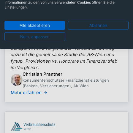
Informationen zu den von uns verwendeten Cookies öffnen Sie die
Einstellungen.
Alle akzeptieren
Ablehnen
Arbeiterkammer Wien
Als Konsumentenschützer der AK Wien setze ich
Nein, anpassen
mich dafür ein, dass komplexe Finanzprodukte
transparent und vergleichbar werden. Ein Beitrag
dazu ist die gemeinsame Studie der AK-Wien und
fynup „Provisionen vs. Honorare im Finanzvertrieb
im Vergleich“.
Christian Prantner
Konsumentenschützer Finanzdienstleistungen
(Banken, Versicherungen), AK Wien
Mehr erfahren