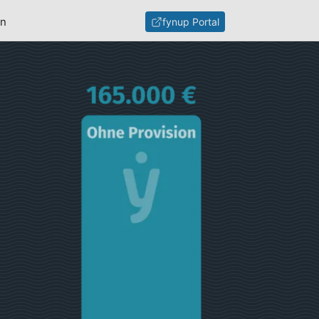
en
fynup Portal