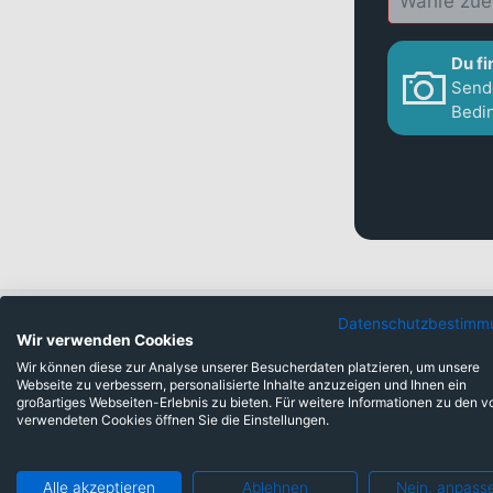
Du fi
Sende
Bedi
Datenschutzbestimm
Wir verwenden Cookies
Wenn Verbrauche
Wir können diese zur Analyse unserer Besucherdaten platzieren, um unsere
Webseite zu verbessern, personalisierte Inhalte anzuzeigen und Ihnen ein
Das ist kein Zufall. fynup ist
großartiges Webseiten-Erlebnis zu bieten. Für weitere Informationen zu den v
verwendeten Cookies öffnen Sie die Einstellungen.
Alle akzeptieren
Ablehnen
Nein, anpass