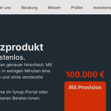
er uns
Beratung
Wissen
Prüfen
Investier
nzprodukt
stenlos.
man genauer hinschaut. Mit
 in wenigen Minuten eine
n und ohne versteckte
yse im fynup-Portal oder
seren Berater:innen.