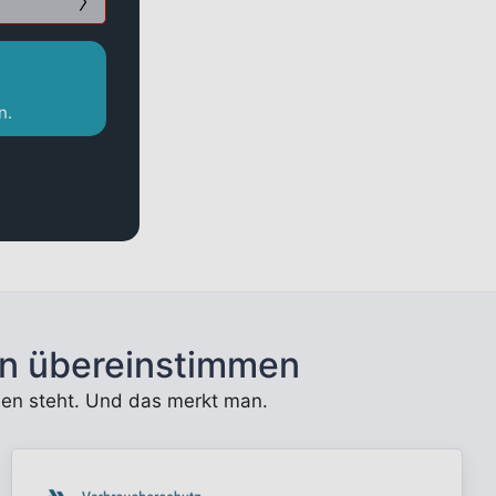
,
n.
n übereinstimmen
unden steht. Und das merkt man.