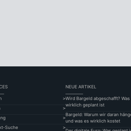
CES
NEUE ARTIKEL
n
Wird Bargeld abgeschafft? Was
wirklich geplant ist
n
Bargeld: Warum wir daran häng
ung
und was es wirklich kostet
kt-Suche
Der digitale Euro: Was geplant i