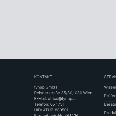
KONTAKT
SERVI
fynup GmbH
Wisse
Reisnerstraße 35/30,1030 Wien
Prüfe
E-Mail: office@fynup.at
Telefon: 05 1731
Berat
UID: ATU71880501
Produ
Firmenbuch-Nr: 461426v