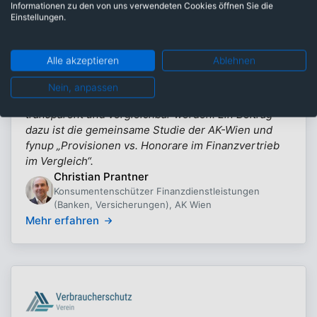
Informationen zu den von uns verwendeten Cookies öffnen Sie die
Einstellungen.
Alle akzeptieren
Ablehnen
Arbeiterkammer Wien
Als Konsumentenschützer der AK Wien setze ich
Nein, anpassen
mich dafür ein, dass komplexe Finanzprodukte
transparent und vergleichbar werden. Ein Beitrag
dazu ist die gemeinsame Studie der AK-Wien und
fynup „Provisionen vs. Honorare im Finanzvertrieb
im Vergleich“.
Christian Prantner
Konsumentenschützer Finanzdienstleistungen
(Banken, Versicherungen), AK Wien
Mehr erfahren