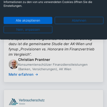
Informationen zu den von uns verwendeten Cookies öffnen Sie die
Einstellungen.
Alle akzeptieren
Ablehnen
Arbeiterkammer Wien
Als Konsumentenschützer der AK Wien setze ich
Nein, anpassen
mich dafür ein, dass komplexe Finanzprodukte
transparent und vergleichbar werden. Ein Beitrag
dazu ist die gemeinsame Studie der AK-Wien und
fynup „Provisionen vs. Honorare im Finanzvertrieb
im Vergleich“.
Christian Prantner
Konsumentenschützer Finanzdienstleistungen
(Banken, Versicherungen), AK Wien
Mehr erfahren